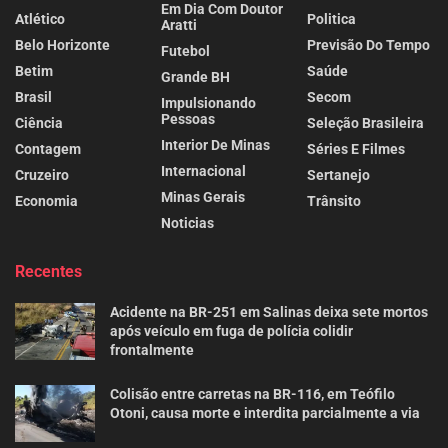
Em Dia Com Doutor
Atlético
Politica
Aratti
Belo Horizonte
Previsão Do Tempo
Futebol
Betim
Saúde
Grande BH
Brasil
Secom
Impulsionando
Pessoas
Ciência
Seleção Brasileira
Interior De Minas
Contagem
Séries E Filmes
Internacional
Cruzeiro
Sertanejo
Minas Gerais
Economia
Trânsito
Noticias
Recentes
Acidente na BR-251 em Salinas deixa sete mortos
após veículo em fuga de polícia colidir
frontalmente
Colisão entre carretas na BR-116, em Teófilo
Otoni, causa morte e interdita parcialmente a via