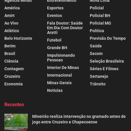
Agência Minas
Entretenimento
Nova Lima
América
Esportes
Policial
Amirt
Eventos
Policial BH
Ao Vivo
Fala Doutor: Saúde
Policial MG
Em Dia Com Doutor
Atlético
Politica
Aratti
Belo Horizonte
Previsão Do Tempo
Futebol
Betim
Saúde
Grande BH
Brasil
Secom
Impulsionando
Pessoas
Ciência
Seleção Brasileira
Interior De Minas
Contagem
Séries E Filmes
Internacional
Cruzeiro
Sertanejo
Minas Gerais
Economia
Trânsito
Noticias
Recentes
Mineirão realiza intervenção no gramado antes de
jogo entre Cruzeiro e Chapecoense