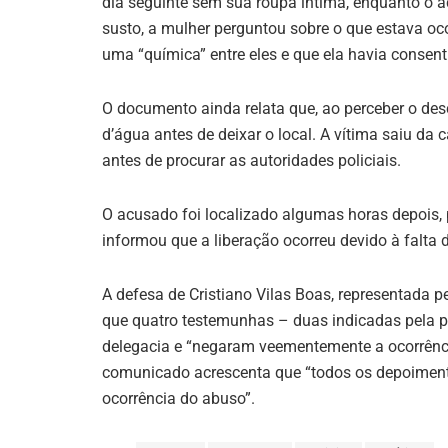
dia seguinte sem sua roupa íntima, enquanto o 
susto, a mulher perguntou sobre o que estava oc
uma “química” entre eles e que ela havia consen
O documento ainda relata que, ao perceber o des
d’água antes de deixar o local. A vítima saiu d
antes de procurar as autoridades policiais.
O acusado foi localizado algumas horas depois, p
informou que a liberação ocorreu devido à falta 
A defesa de Cristiano Vilas Boas, representada 
que quatro testemunhas – duas indicadas pela 
delegacia e “negaram veementemente a ocorrência
comunicado acrescenta que “todos os depoimen
ocorrência do abuso”.