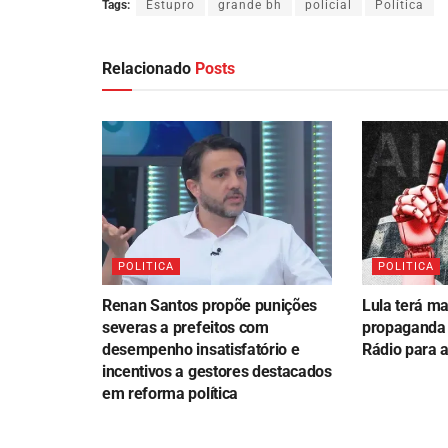
Tags:
Estupro
grande bh
policial
Política
Relacionado
Posts
POLITICA
POLITICA
Renan Santos propõe punições
Lula terá m
severas a prefeitos com
propaganda e
desempenho insatisfatório e
Rádio para 
incentivos a gestores destacados
em reforma política