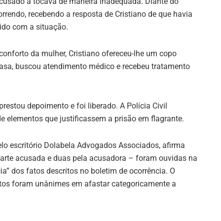
acusado a tocava de maneira inadequada. Diante do
orrendo, recebendo a resposta de Cristiano de que havia
tido com a situação.
conforto da mulher, Cristiano ofereceu-lhe um copo
a casa, buscou atendimento médico e recebeu tratamento
restou depoimento e foi liberado. A Polícia Civil
de elementos que justificassem a prisão em flagrante.
pelo escritório Dolabela Advogados Associados, afirma
parte acusada e duas pela acusadora – foram ouvidas na
” dos fatos descritos no boletim de ocorrência. O
tos foram unânimes em afastar categoricamente a