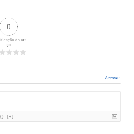
0
ificação do arti
go
Acessar
{}
[+]