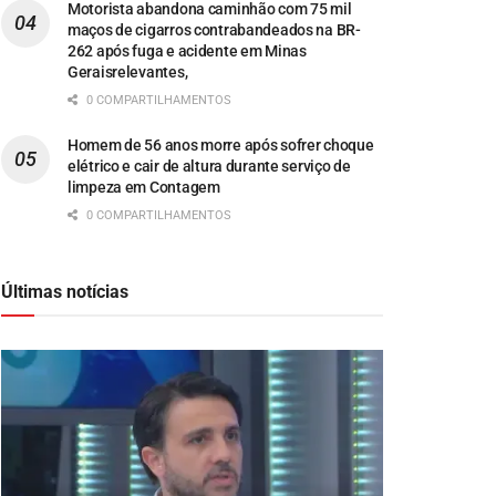
Motorista abandona caminhão com 75 mil
maços de cigarros contrabandeados na BR-
262 após fuga e acidente em Minas
Geraisrelevantes,
0 COMPARTILHAMENTOS
Homem de 56 anos morre após sofrer choque
elétrico e cair de altura durante serviço de
limpeza em Contagem
0 COMPARTILHAMENTOS
Últimas notícias