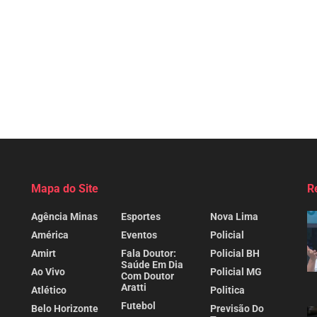
Mapa do Site
R
Agência Minas
Esportes
Nova Lima
América
Eventos
Policial
Amirt
Fala Doutor:
Policial BH
Saúde Em Dia
Ao Vivo
Policial MG
Com Doutor
Aratti
Atlético
Politica
Futebol
Belo Horizonte
Previsão Do