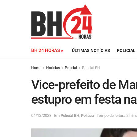
BH 24 HORAS »
ÚLTIMAS NOTÍCIAS
POLICIAL
Home
Noticias
Policial
Policial BH
Vice-prefeito de Ma
estupro em festa n
04/12/2023
Em
Policial BH
,
Politica
Tempo de leitura:2 minu