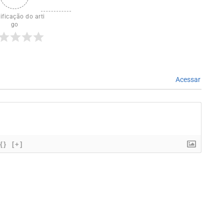
ificação do arti
go
Acessar
{}
[+]