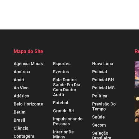
Mapa do Site
R
Agência Minas
Esportes
Nova Lima
América
Eventos
Policial
Amirt
Fala Doutor:
Policial BH
Saúde Em Dia
Ao Vivo
Policial MG
Com Doutor
Aratti
Atlético
Politica
Futebol
Belo Horizonte
Previsão Do
Tempo
Grande BH
Betim
Saúde
Impulsionando
Brasil
Pessoas
Secom
Ciência
Interior De
Seleção
Contagem
Minas
Brasileira