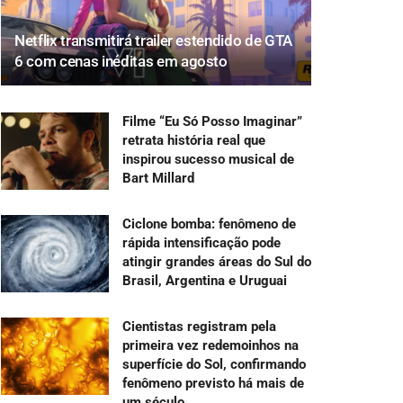
Netflix transmitirá trailer estendido de GTA
6 com cenas inéditas em agosto
Filme “Eu Só Posso Imaginar”
retrata história real que
inspirou sucesso musical de
Bart Millard
Ciclone bomba: fenômeno de
rápida intensificação pode
atingir grandes áreas do Sul do
Brasil, Argentina e Uruguai
Cientistas registram pela
primeira vez redemoinhos na
superfície do Sol, confirmando
fenômeno previsto há mais de
um século