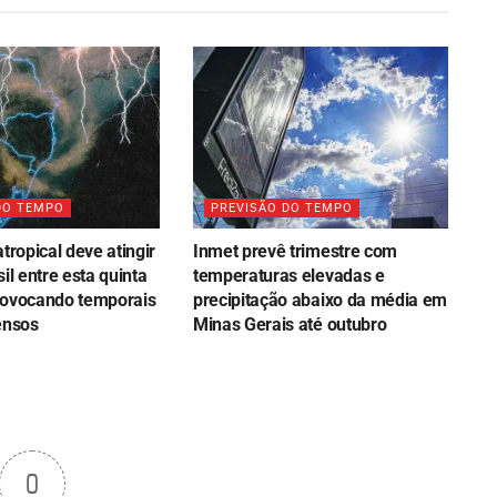
DO TEMPO
PREVISÃO DO TEMPO
atropical deve atingir
Inmet prevê trimestre com
sil entre esta quinta
temperaturas elevadas e
rovocando temporais
precipitação abaixo da média em
ensos
Minas Gerais até outubro
0