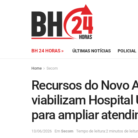
BH 24 HORAS »
ÚLTIMAS NOTÍCIAS
POLICIAL
Home
Secom
Recursos do Novo 
viabilizam Hospital
para ampliar atend
13/06/2026
Em
Secom
Tempo de leitura:2 minutos de leitu