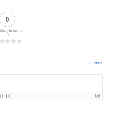
0
ificação do arti
go
Acessar
{}
[+]