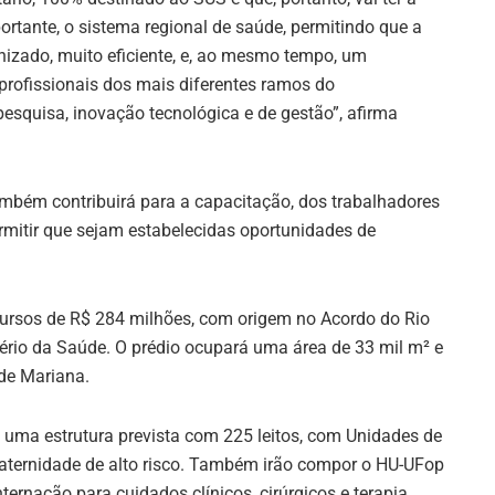
ortante, o sistema regional de saúde, permitindo que a
izado, muito eficiente, e, ao mesmo tempo, um
profissionais dos mais diferentes ramos do
esquisa, inovação tecnológica e de gestão”, afirma
mbém contribuirá para a capacitação, dos trabalhadores
rmitir que sejam estabelecidas oportunidades de
cursos de R$ 284 milhões, com origem no Acordo do Rio
ério da Saúde. O prédio ocupará uma área de 33 mil m² e
 de Mariana.
rá uma estrutura prevista com 225 leitos, com Unidades de
maternidade de alto risco. Também irão compor o HU-UFop
nternação para cuidados clínicos, cirúrgicos e terapia