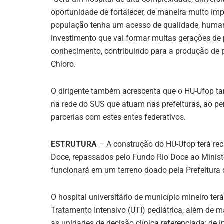
oportunidade de fortalecer, de maneira muito imp
população tenha um acesso de qualidade, human
investimento que vai formar muitas gerações de 
conhecimento, contribuindo para a produção de p
Chioro.
O dirigente também acrescenta que o HU-Ufop ta
na rede do SUS que atuam nas prefeituras, ao pe
parcerias com estes entes federativos.
ESTRUTURA
–
A construção do HU-Ufop terá re
Doce, repassados pelo Fundo Rio Doce ao Minist
funcionará em um terreno doado pela Prefeitura
O hospital universitário de município mineiro te
Tratamento Intensivo (UTI) pediátrica, além de 
as unidades de decisão clínica referenciada; de i