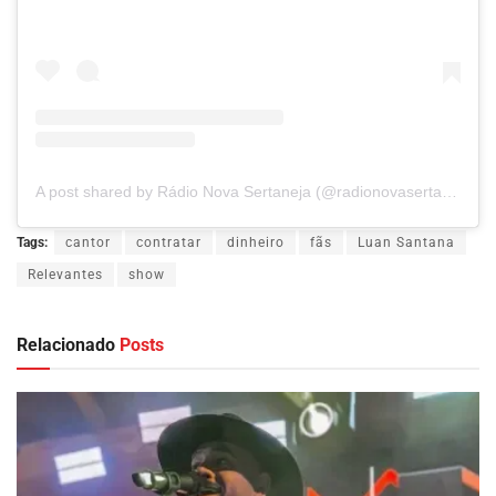
A post shared by Rádio Nova Sertaneja (@radionovasertaneja)
Tags:
cantor
contratar
dinheiro
fãs
Luan Santana
Relevantes
show
Relacionado
Posts