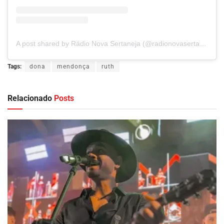
A post shared by Rádio Nova Sertaneja (@radionovasertaneja)
Tags:
dona
mendonça
ruth
Relacionado
Posts