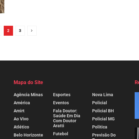
2
3
Mapa do Site
R
Agência Minas
Esportes
Nova Lima
América
Eventos
Policial
Amirt
Fala Doutor:
Policial BH
Saúde Em Dia
Ao Vivo
Policial MG
Com Doutor
Aratti
Atlético
Politica
Futebol
Belo Horizonte
Previsão Do