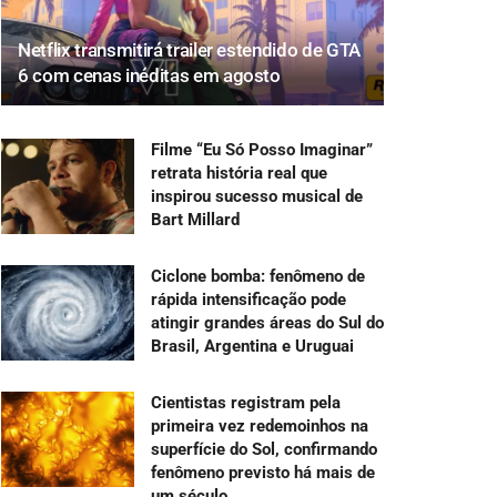
Netflix transmitirá trailer estendido de GTA
6 com cenas inéditas em agosto
Filme “Eu Só Posso Imaginar”
retrata história real que
inspirou sucesso musical de
Bart Millard
Ciclone bomba: fenômeno de
rápida intensificação pode
atingir grandes áreas do Sul do
Brasil, Argentina e Uruguai
Cientistas registram pela
primeira vez redemoinhos na
superfície do Sol, confirmando
fenômeno previsto há mais de
um século