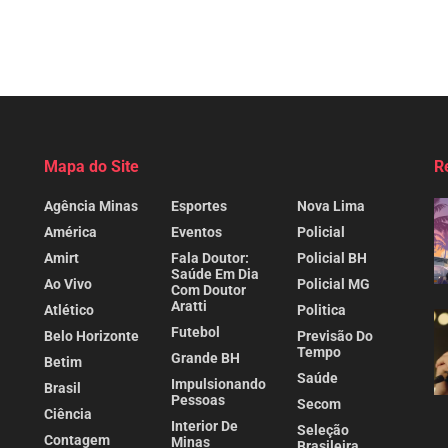
Mapa do Site
R
Agência Minas
Esportes
Nova Lima
América
Eventos
Policial
Amirt
Fala Doutor:
Policial BH
Saúde Em Dia
Ao Vivo
Policial MG
Com Doutor
Aratti
Atlético
Politica
Futebol
Belo Horizonte
Previsão Do
Tempo
Grande BH
Betim
Saúde
Impulsionando
Brasil
Pessoas
Secom
Ciência
Interior De
Seleção
Contagem
Minas
Brasileira