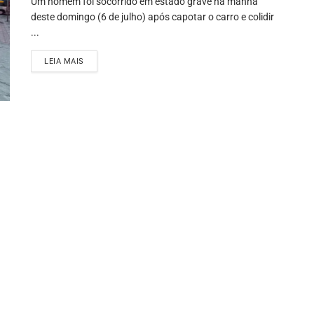
Um homem foi socorrido em estado grave na manhã
deste domingo (6 de julho) após capotar o carro e colidir
...
LEIA MAIS