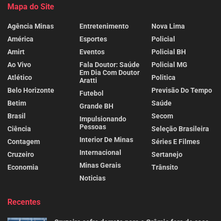
Mapa do Site
Agência Minas
Entretenimento
Nova Lima
América
Esportes
Policial
Amirt
Eventos
Policial BH
Ao Vivo
Fala Doutor: Saúde
Policial MG
Em Dia Com Doutor
Atlético
Politica
Aratti
Belo Horizonte
Previsão Do Tempo
Futebol
Betim
Saúde
Grande BH
Brasil
Secom
Impulsionando
Pessoas
Ciência
Seleção Brasileira
Interior De Minas
Contagem
Séries E Filmes
Internacional
Cruzeiro
Sertanejo
Minas Gerais
Economia
Trânsito
Noticias
Recentes