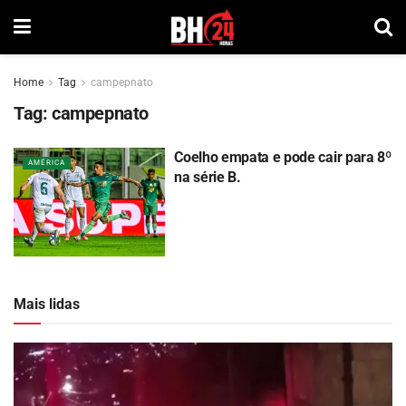
Home
Tag
campepnato
Tag:
campepnato
Coelho empata e pode cair para 8º
AMÉRICA
na série B.
Mais lidas