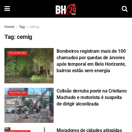
Home
Tag
cemig
Tag:
cemig
Bombeiros registram mais de 100
POLICIAL BH
chamados por quedas de árvores
após temporal em Belo Horizonte,
bairros estão sem energia
Colisão derruba poste na Cristiano
POLICIAL BH
Machado e motorista é suspeita
de dirigir alcoolizada
Moradores de cidades atingidas