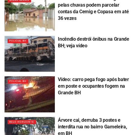
MINAS GERAIS
pelas chuvas podem parcelar
contas da Cemig e Copasa em até
36 vezes
Incêndio destrói ônibus na Grande
POLICIAL BH
BH; veja vídeo
Vídeo: carro pega fogo após bater
POLICIAL BH
em poste e ocupantes fogem na
Grande BH
Árvore cai, derruba 3 postes e
BELO HORIZONTE
interdita rua no bairro Gameleira,
em BH