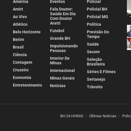
América
Eventos
Policial
Amirt
Fala Doutor:
Policial BH
Saúde Em Dia
Ao Vivo
Policial MG
Com Doutor
Aratti
Atlético
Politica
Futebol
Belo Horizonte
Previsão Do
Tempo
Grande BH
Betim
Saúde
Impulsionando
Brasil
Pessoas
Secom
Ciência
Interior De
Seleção
Contagem
Minas
Brasileira
Cruzeiro
Internacional
Séries E Filmes
Economia
Minas Gerais
Sertanejo
Entretenimento
Noticias
Trânsito
BH 24 HORAS
Últimas Notícias
Polic