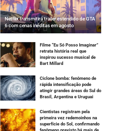
Netflix transmitirá trailer estendido de GTA
6 com cenas inéditas em agosto
Filme “Eu Só Posso Imaginar”
retrata história real que
inspirou sucesso musical de
Bart Millard
Ciclone bomba: fenômeno de
rápida intensificação pode
atingir grandes áreas do Sul do
Brasil, Argentina e Uruguai
Cientistas registram pela
primeira vez redemoinhos na
superfície do Sol, confirmando
fenômeno previsto há mais de