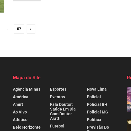
…
57
Mapa do Site
R
Agência Minas
Esportes
Nova Lima
América
Eventos
Policial
Amirt
Fala Doutor:
Policial BH
Saúde Em Dia
Ao Vivo
Policial MG
Com Doutor
Aratti
Atlético
Politica
Futebol
Belo Horizonte
Previsão Do