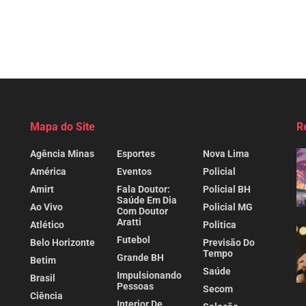
Mapa do Site
R
Agência Minas
Esportes
Nova Lima
América
Eventos
Policial
Amirt
Fala Doutor:
Policial BH
Saúde Em Dia
Ao Vivo
Policial MG
Com Doutor
Aratti
Atlético
Politica
Futebol
Belo Horizonte
Previsão Do
Tempo
Grande BH
Betim
Saúde
Impulsionando
Brasil
Pessoas
Secom
Ciência
Interior De