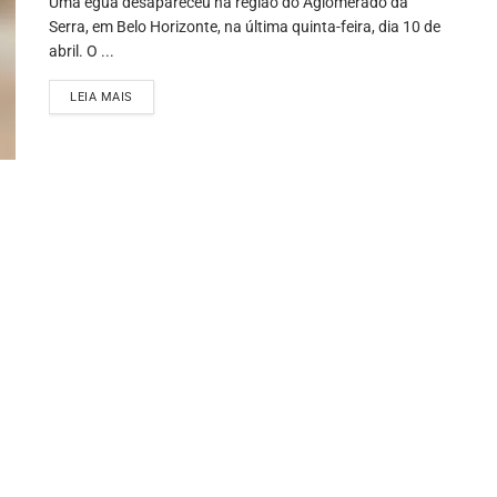
Uma égua desapareceu na região do Aglomerado da
Serra, em Belo Horizonte, na última quinta-feira, dia 10 de
abril. O ...
LEIA MAIS