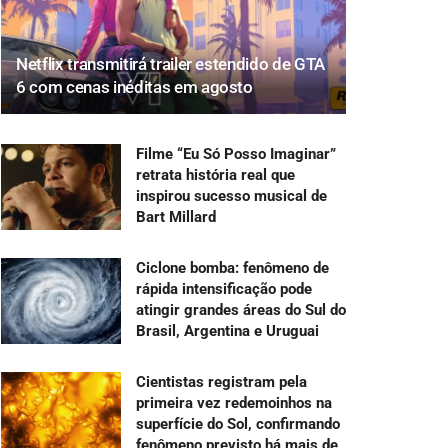
Netflix transmitirá trailer estendido de GTA
6 com cenas inéditas em agosto
Filme “Eu Só Posso Imaginar”
retrata história real que
inspirou sucesso musical de
Bart Millard
Ciclone bomba: fenômeno de
rápida intensificação pode
atingir grandes áreas do Sul do
Brasil, Argentina e Uruguai
Cientistas registram pela
primeira vez redemoinhos na
superfície do Sol, confirmando
fenômeno previsto há mais de