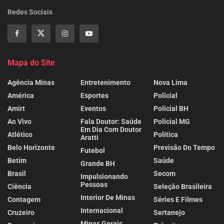
Redes Sociais
Mapa do Site
Agência Minas
Entretenimento
Nova Lima
América
Esportes
Policial
Amirt
Eventos
Policial BH
Ao Vivo
Fala Doutor: Saúde
Policial MG
Em Dia Com Doutor
Atlético
Politica
Aratti
Belo Horizonte
Previsão Do Tempo
Futebol
Betim
Saúde
Grande BH
Brasil
Secom
Impulsionando
Pessoas
Ciência
Seleção Brasileira
Interior De Minas
Contagem
Séries E Filmes
Internacional
Cruzeiro
Sertanejo
Minas Gerais