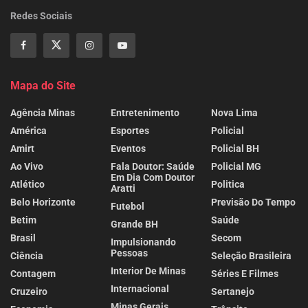
Redes Sociais
Mapa do Site
Agência Minas
Entretenimento
Nova Lima
América
Esportes
Policial
Amirt
Eventos
Policial BH
Ao Vivo
Fala Doutor: Saúde
Policial MG
Em Dia Com Doutor
Atlético
Politica
Aratti
Belo Horizonte
Previsão Do Tempo
Futebol
Betim
Saúde
Grande BH
Brasil
Secom
Impulsionando
Pessoas
Ciência
Seleção Brasileira
Interior De Minas
Contagem
Séries E Filmes
Internacional
Cruzeiro
Sertanejo
Minas Gerais