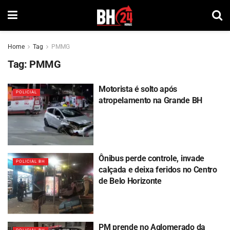
Home
Tag
PMMG
Tag:
PMMG
Motorista é solto após
POLICIAL
atropelamento na Grande BH
Ônibus perde controle, invade
POLICIAL BH
calçada e deixa feridos no Centro
de Belo Horizonte
PM prende no Aglomerado da