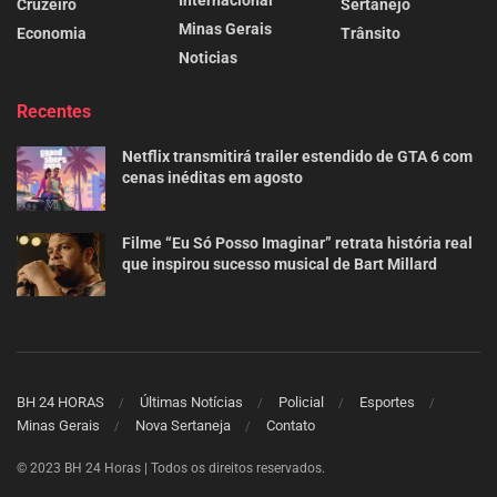
Internacional
Cruzeiro
Sertanejo
Minas Gerais
Economia
Trânsito
Noticias
Recentes
Netflix transmitirá trailer estendido de GTA 6 com
cenas inéditas em agosto
Filme “Eu Só Posso Imaginar” retrata história real
que inspirou sucesso musical de Bart Millard
BH 24 HORAS
Últimas Notícias
Policial
Esportes
Minas Gerais
Nova Sertaneja
Contato
© 2023 BH 24 Horas | Todos os direitos reservados.