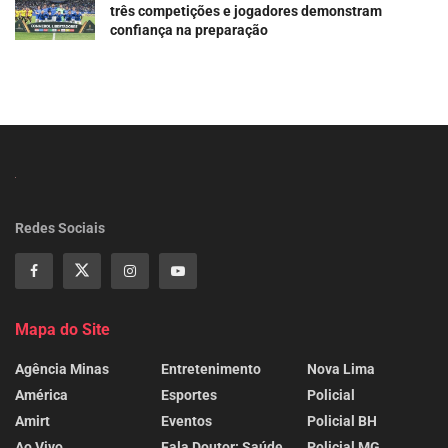
três competições e jogadores demonstram
confiança na preparação
Redes Sociais
Mapa do Site
Agência Minas
Entretenimento
Nova Lima
América
Esportes
Policial
Amirt
Eventos
Policial BH
Ao Vivo
Fala Doutor: Saúde
Policial MG