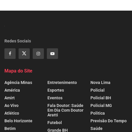
Redes Sociais
Mapa do Site
Agência Minas
Entretenimento
Nova Lima
América
Esportes
Policial
Amirt
Eventos
Policial BH
Ao Vivo
Fala Doutor: Saúde
Policial MG
Em Dia Com Doutor
Atlético
Politica
Aratti
Belo Horizonte
Previsão Do Tempo
Futebol
Betim
Saúde
Grande BH