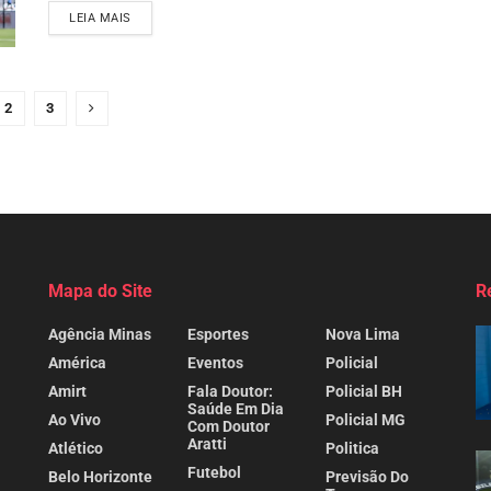
LEIA MAIS
2
3
Mapa do Site
R
Agência Minas
Esportes
Nova Lima
América
Eventos
Policial
Amirt
Fala Doutor:
Policial BH
Saúde Em Dia
Ao Vivo
Policial MG
Com Doutor
Aratti
Atlético
Politica
Futebol
Belo Horizonte
Previsão Do