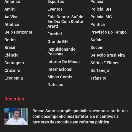
América
Esportes
Policial
Amirt
Eventos
Policial BH
Ao Vivo
Fala Doutor: Saúde
Policial MG
Em Dia Com Doutor
Atlético
Politica
Aratti
Belo Horizonte
Previsão Do Tempo
Futebol
Betim
Saúde
Grande BH
Brasil
Secom
Impulsionando
Pessoas
Ciência
Seleção Brasileira
Interior De Minas
Contagem
Séries E Filmes
Internacional
Cruzeiro
Sertanejo
Minas Gerais
Economia
Trânsito
Noticias
Recentes
Renan Santos propõe punições severas a prefeitos
com desempenho insatisfatório e incentivos a
gestores destacados em reforma política