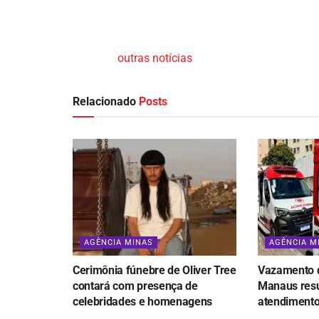
outras notícias
Relacionado
Posts
AGÊNCIA MINAS
AGÊNCIA M
Cerimônia fúnebre de Oliver Tree
Vazamento d
contará com presença de
Manaus resu
celebridades e homenagens
atendiment