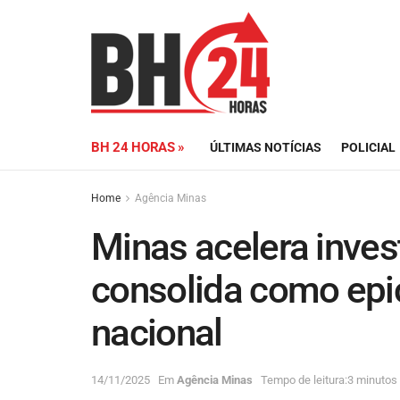
BH 24 HORAS »
ÚLTIMAS NOTÍCIAS
POLICIAL
Home
Agência Minas
Minas acelera inves
consolida como epic
nacional
14/11/2025
Em
Agência Minas
Tempo de leitura:3 minutos 