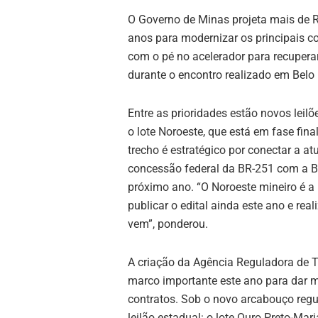
O Governo de Minas projeta mais de 
anos para modernizar os principais c
com o pé no acelerador para recuperar
durante o encontro realizado em Belo 
Entre as prioridades estão novos leilõ
o lote Noroeste, que está em fase fina
trecho é estratégico por conectar a a
concessão federal da BR-251 com a BR-1
próximo ano. “O Noroeste mineiro é a
publicar o edital ainda este ano e real
vem”, ponderou.
A criação da Agência Reguladora de T
marco importante este ano para dar m
contratos. Sob o novo arcabouço regul
leilão estadual: o lote Ouro Preto-Mar