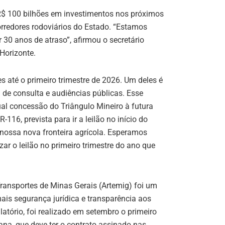
R$ 100 bilhões em investimentos nos próximos
orredores rodoviários do Estado. “Estamos
 30 anos de atraso”, afirmou o secretário
Horizonte.
es até o primeiro trimestre de 2026. Um deles é
l de consulta e audiências públicas. Esse
tual concessão do Triângulo Mineiro à futura
16, prevista para ir a leilão no início do
 nossa nova fronteira agrícola. Esperamos
izar o leilão no primeiro trimestre do ano que
ransportes de Minas Gerais (Artemig) foi um
ais segurança jurídica e transparência aos
atório, foi realizado em setembro o primeiro
iana, que deve ter o contrato assinado nas