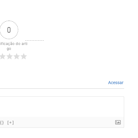
0
ificação do arti
go
Acessar
{}
[+]