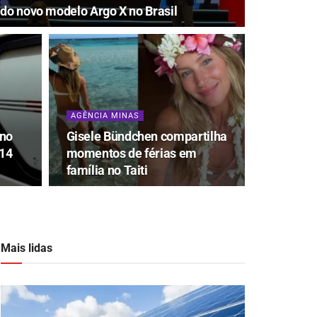
do novo modelo Argo X no Brasil
AGÊNCIA MINAS
eno
Gisele Bündchen compartilha
14
momentos de férias em
família no Taiti
Mais lidas