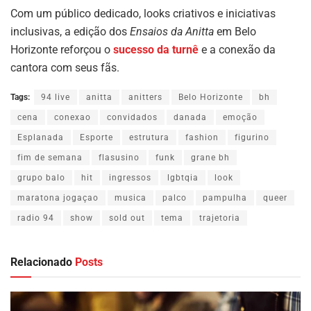
Com um público dedicado, looks criativos e iniciativas
inclusivas, a edição dos
Ensaios da Anitta
em Belo
Horizonte reforçou o
sucesso da turnê
e a conexão da
cantora com seus fãs.
Tags:
94 live
anitta
anitters
Belo Horizonte
bh
cena
conexao
convidados
danada
emoção
Esplanada
Esporte
estrutura
fashion
figurino
fim de semana
flasusino
funk
grane bh
grupo balo
hit
ingressos
lgbtqia
look
maratona jogaçao
musica
palco
pampulha
queer
radio 94
show
sold out
tema
trajetoria
Relacionado
Posts