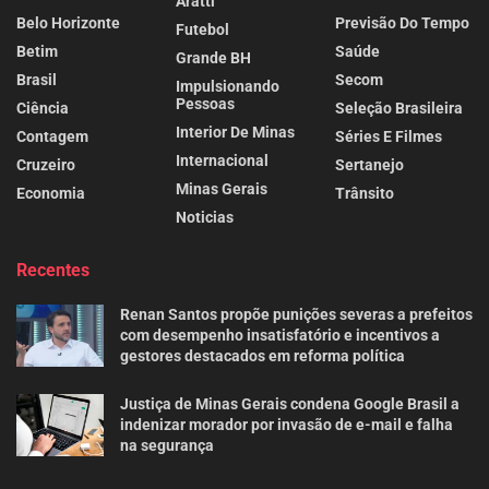
Aratti
Belo Horizonte
Previsão Do Tempo
Futebol
Betim
Saúde
Grande BH
Brasil
Secom
Impulsionando
Pessoas
Ciência
Seleção Brasileira
Interior De Minas
Contagem
Séries E Filmes
Internacional
Cruzeiro
Sertanejo
Minas Gerais
Economia
Trânsito
Noticias
Recentes
Renan Santos propõe punições severas a prefeitos
com desempenho insatisfatório e incentivos a
gestores destacados em reforma política
Justiça de Minas Gerais condena Google Brasil a
indenizar morador por invasão de e-mail e falha
na segurança