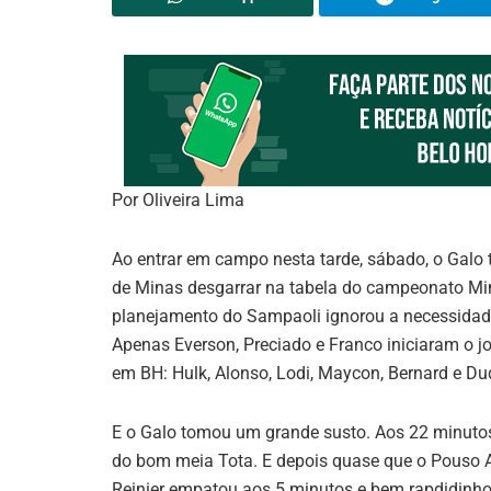
Por Oliveira Lima
Ao entrar em campo nesta tarde, sábado, o Galo 
de Minas desgarrar na tabela do campeonato Mi
planejamento do Sampaoli ignorou a necessidade
Apenas Everson, Preciado e Franco iniciaram o jog
em BH: Hulk, Alonso, Lodi, Maycon, Bernard e Du
E o Galo tomou um grande susto. Aos 22 minutos
do bom meia Tota. E depois quase que o Pouso A
Reinier empatou aos 5 minutos e bem rapdidinho 