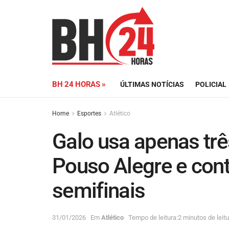
BH 24 HORAS »
ÚLTIMAS NOTÍCIAS
POLICIAL
Home
Esportes
Atlético
Galo usa apenas três
Pouso Alegre e cont
semifinais
31/01/2026
Em
Atlético
Tempo de leitura:2 minutos de leitu