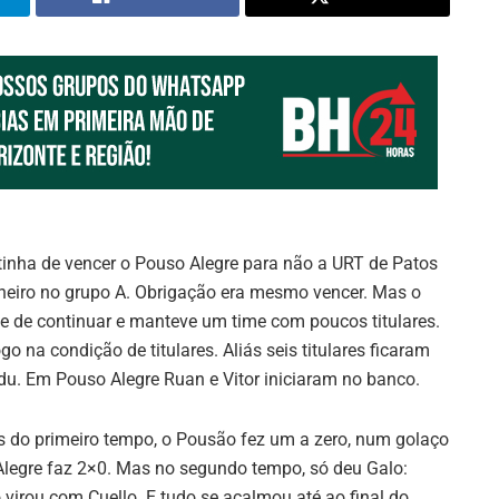
tinha de vencer o Pouso Alegre para não a URT de Patos
neiro no grupo A. Obrigação era mesmo vencer. Mas o
 de continuar e manteve um time com poucos titulares.
o na condição de titulares. Aliás seis titulares ficaram
du. Em Pouso Alegre Ruan e Vitor iniciaram no banco.
 do primeiro tempo, o Pousão fez um a zero, num golaço
legre faz 2×0. Mas no segundo tempo, só deu Galo:
virou com Cuello. E tudo se acalmou até ao final do