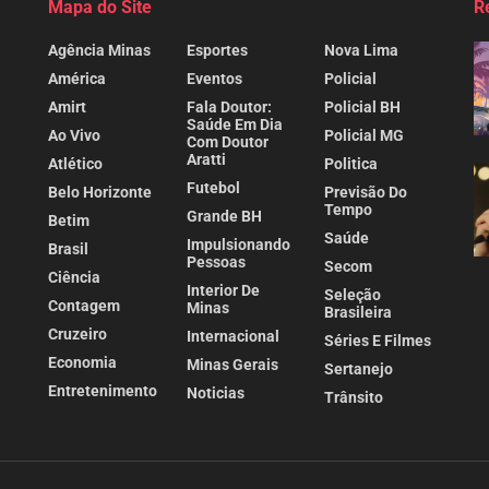
Mapa do Site
R
Agência Minas
Esportes
Nova Lima
América
Eventos
Policial
Amirt
Fala Doutor:
Policial BH
Saúde Em Dia
Ao Vivo
Policial MG
Com Doutor
Aratti
Atlético
Politica
Futebol
Belo Horizonte
Previsão Do
Tempo
Grande BH
Betim
Saúde
Impulsionando
Brasil
Pessoas
Secom
Ciência
Interior De
Seleção
Contagem
Minas
Brasileira
Cruzeiro
Internacional
Séries E Filmes
Economia
Minas Gerais
Sertanejo
Entretenimento
Noticias
Trânsito