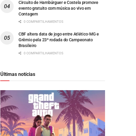
Circuito de Hambúrguer e Costela promove
evento gratuito com música ao vivo em
Contagem
0 COMPARTILHAMENTOS
CBF altera data de jogo entre Atlético-MG e
Grêmio pela 23ª rodada do Campeonato
Brasileiro
0 COMPARTILHAMENTOS
Últimas notícias