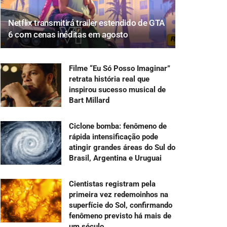
Netflix transmitirá trailer estendido de GTA
6 com cenas inéditas em agosto
Filme “Eu Só Posso Imaginar”
retrata história real que
inspirou sucesso musical de
Bart Millard
Ciclone bomba: fenômeno de
rápida intensificação pode
atingir grandes áreas do Sul do
Brasil, Argentina e Uruguai
Cientistas registram pela
primeira vez redemoinhos na
superfície do Sol, confirmando
fenômeno previsto há mais de
um século