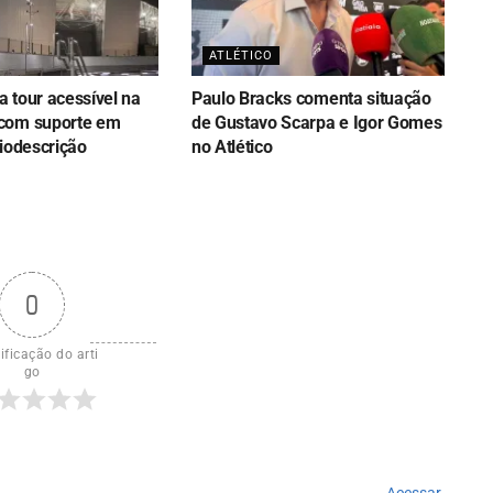
ATLÉTICO
ça tour acessível na
Paulo Bracks comenta situação
com suporte em
de Gustavo Scarpa e Igor Gomes
iodescrição
no Atlético
0
ificação do arti
go