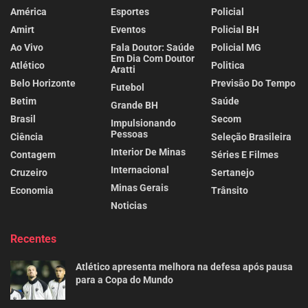
América
Esportes
Policial
Amirt
Eventos
Policial BH
Ao Vivo
Fala Doutor: Saúde
Policial MG
Em Dia Com Doutor
Atlético
Politica
Aratti
Belo Horizonte
Previsão Do Tempo
Futebol
Betim
Saúde
Grande BH
Brasil
Secom
Impulsionando
Pessoas
Ciência
Seleção Brasileira
Interior De Minas
Contagem
Séries E Filmes
Internacional
Cruzeiro
Sertanejo
Minas Gerais
Economia
Trânsito
Noticias
Recentes
Atlético apresenta melhora na defesa após pausa
para a Copa do Mundo