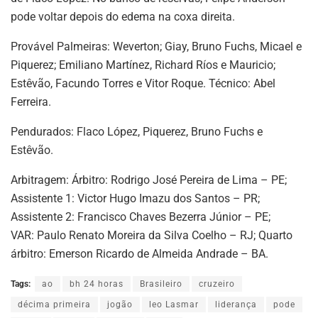
pode voltar depois do edema na coxa direita.
Provável Palmeiras: Weverton; Giay, Bruno Fuchs, Micael e
Piquerez; Emiliano Martínez, Richard Ríos e Mauricio;
Estêvão, Facundo Torres e Vitor Roque. Técnico: Abel
Ferreira.
Pendurados: Flaco López, Piquerez, Bruno Fuchs e
Estêvão.
Arbitragem: Árbitro: Rodrigo José Pereira de Lima – PE;
Assistente 1: Victor Hugo Imazu dos Santos – PR;
Assistente 2: Francisco Chaves Bezerra Júnior – PE;
VAR: Paulo Renato Moreira da Silva Coelho – RJ; Quarto
árbitro: Emerson Ricardo de Almeida Andrade – BA.
Tags:
ao
bh 24 horas
Brasileiro
cruzeiro
décima primeira
jogão
leo Lasmar
liderança
pode