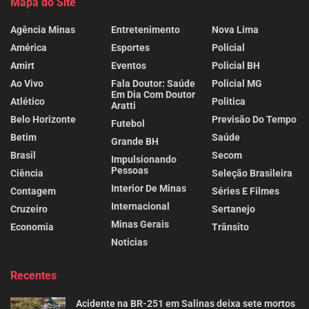
Mapa do Site
Agência Minas
Entretenimento
Nova Lima
América
Esportes
Policial
Amirt
Eventos
Policial BH
Ao Vivo
Fala Doutor: Saúde
Policial MG
Em Dia Com Doutor
Atlético
Politica
Aratti
Belo Horizonte
Previsão Do Tempo
Futebol
Betim
Saúde
Grande BH
Brasil
Secom
Impulsionando
Pessoas
Ciência
Seleção Brasileira
Interior De Minas
Contagem
Séries E Filmes
Internacional
Cruzeiro
Sertanejo
Minas Gerais
Economia
Trânsito
Noticias
Recentes
Acidente na BR-251 em Salinas deixa sete mortos