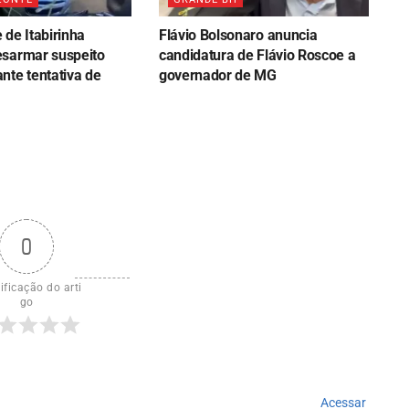
de Itabirinha
Flávio Bolsonaro anuncia
sarmar suspeito
candidatura de Flávio Roscoe a
nte tentativa de
governador de MG
0
ificação do arti
go
Acessar