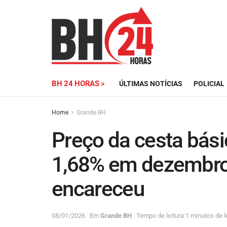
BH 24 HORAS »
ÚLTIMAS NOTÍCIAS
POLICIAL
Home
Grande BH
Preço da cesta bás
1,68% em dezembro;
encareceu
08/01/2026
Em
Grande BH
Tempo de leitura:1 minutos de l