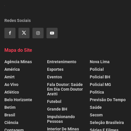
Redes Sociais
Mapa do Site
Agência Minas
Entretenimento
Nova Lima
América
Esportes
Policial
Amirt
Eventos
Policial BH
Ao Vivo
Fala Doutor: Saúde
Policial MG
Em Dia Com Doutor
Atlético
Politica
Aratti
Belo Horizonte
Previsão Do Tempo
Futebol
Betim
Saúde
Grande BH
Brasil
Secom
Impulsionando
Pessoas
Ciência
Seleção Brasileira
Interior De Minas
Contagem
Séries E Filmes