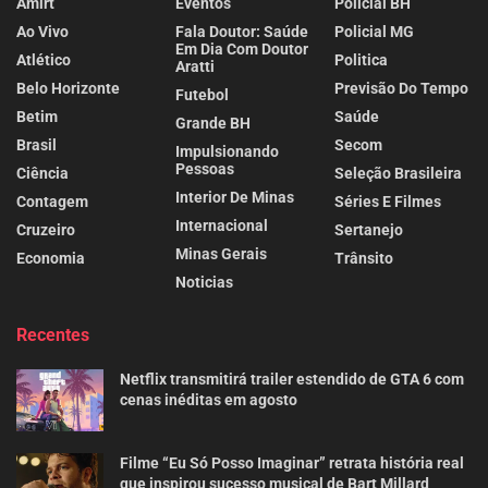
Amirt
Eventos
Policial BH
Ao Vivo
Fala Doutor: Saúde
Policial MG
Em Dia Com Doutor
Atlético
Politica
Aratti
Belo Horizonte
Previsão Do Tempo
Futebol
Betim
Saúde
Grande BH
Brasil
Secom
Impulsionando
Pessoas
Ciência
Seleção Brasileira
Interior De Minas
Contagem
Séries E Filmes
Internacional
Cruzeiro
Sertanejo
Minas Gerais
Economia
Trânsito
Noticias
Recentes
Netflix transmitirá trailer estendido de GTA 6 com
cenas inéditas em agosto
Filme “Eu Só Posso Imaginar” retrata história real
que inspirou sucesso musical de Bart Millard