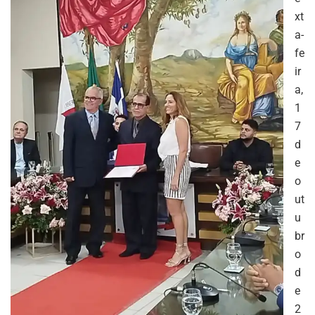
xt
a-
fe
ir
a,
1
7
d
e
o
ut
u
br
o
d
e
2