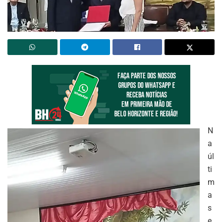
N
a
úl
ti
m
a
s
e