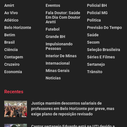
Amirt
Eventos
Policial BH
Ao Vivo
Fala Doutor: Saúde
Policial MG
Em Dia Com Doutor
Atlético
Politica
Aratti
Belo Horizonte
Previsão Do Tempo
Futebol
Betim
Saúde
Grande BH
Brasil
Secom
Impulsionando
Pessoas
Ciência
Seleção Brasileira
Interior De Minas
Contagem
Séries E Filmes
Internacional
Cruzeiro
Sertanejo
Minas Gerais
Economia
Trânsito
Noticias
Recentes
Justiça mantém descontos salariais de
professores em Belo Horizonte por greve, mas
exige plano de reposição revisado
Cantor sertanejo Eduardo está na UTI devido a