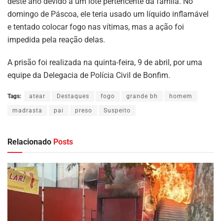
deste ano devido a um lote pertencente da famíia. No
domingo de Páscoa, ele teria usado um líquido inflamável
e tentado colocar fogo nas vítimas, mas a ação foi
impedida pela reação delas.
A prisão foi realizada na quinta-feira, 9 de abril, por uma
equipe da Delegacia de Polícia Civil de Bonfim.
Tags:
atear
Destaques
fogo
grande bh
homem
madrasta
pai
preso
Suspeito
Relacionado
Posts