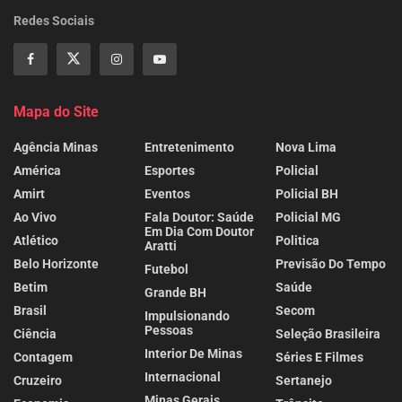
Redes Sociais
Mapa do Site
Agência Minas
Entretenimento
Nova Lima
América
Esportes
Policial
Amirt
Eventos
Policial BH
Ao Vivo
Fala Doutor: Saúde
Policial MG
Em Dia Com Doutor
Atlético
Politica
Aratti
Belo Horizonte
Previsão Do Tempo
Futebol
Betim
Saúde
Grande BH
Brasil
Secom
Impulsionando
Pessoas
Ciência
Seleção Brasileira
Interior De Minas
Contagem
Séries E Filmes
Internacional
Cruzeiro
Sertanejo
Minas Gerais