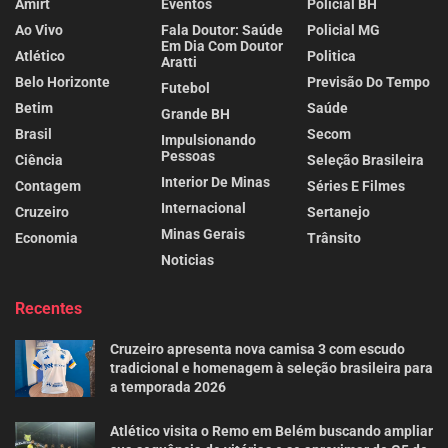
Amirt
Eventos
Policial BH
Ao Vivo
Fala Doutor: Saúde
Policial MG
Em Dia Com Doutor
Atlético
Politica
Aratti
Belo Horizonte
Previsão Do Tempo
Futebol
Betim
Saúde
Grande BH
Brasil
Secom
Impulsionando
Pessoas
Ciência
Seleção Brasileira
Interior De Minas
Contagem
Séries E Filmes
Internacional
Cruzeiro
Sertanejo
Minas Gerais
Economia
Trânsito
Noticias
Recentes
Cruzeiro apresenta nova camisa 3 com escudo
tradicional e homenagem à seleção brasileira para
a temporada 2026
Atlético visita o Remo em Belém buscando ampliar