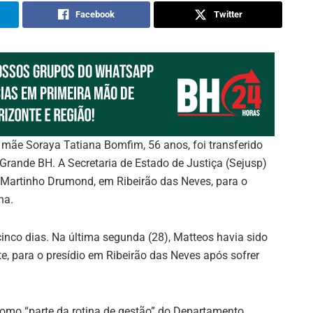
Facebook
Twitter
ãe Soraya Tatiana Bomfim, 56 anos, foi transferido
ande BH. A Secretaria de Estado de Justiça (Sejusp)
é Martinho Drumond, em Ribeirão das Neves, para o
na.
nco dias. Na última segunda (28), Matteos havia sido
e, para o presídio em Ribeirão das Neves após sofrer
 como “parte da rotina de gestão” do Departamento