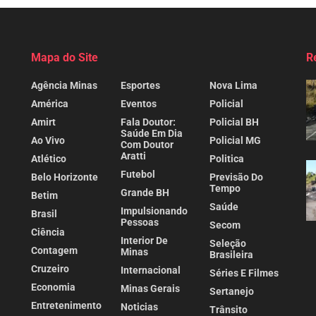
Mapa do Site
R
Agência Minas
Esportes
Nova Lima
América
Eventos
Policial
Amirt
Fala Doutor:
Policial BH
Saúde Em Dia
Ao Vivo
Policial MG
Com Doutor
Aratti
Atlético
Politica
Futebol
Belo Horizonte
Previsão Do
Tempo
Grande BH
Betim
Saúde
Impulsionando
Brasil
Pessoas
Secom
Ciência
Interior De
Seleção
Contagem
Minas
Brasileira
Cruzeiro
Internacional
Séries E Filmes
Economia
Minas Gerais
Sertanejo
Entretenimento
Noticias
Trânsito