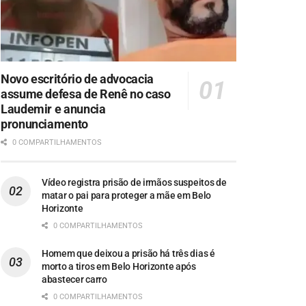
Novo escritório de advocacia
assume defesa de Renê no caso
Laudemir e anuncia
pronunciamento
0 COMPARTILHAMENTOS
Vídeo registra prisão de irmãos suspeitos de
matar o pai para proteger a mãe em Belo
Horizonte
0 COMPARTILHAMENTOS
Homem que deixou a prisão há três dias é
morto a tiros em Belo Horizonte após
abastecer carro
0 COMPARTILHAMENTOS