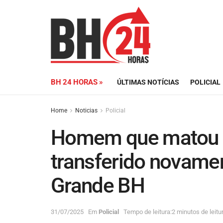
BH 24 HORAS »
ÚLTIMAS NOTÍCIAS
POLICIAL
Home
Noticias
Policial
Homem que matou m
transferido novamen
Grande BH
31/07/2025
Em
Policial
Tempo de leitura:2 minutos de leitu