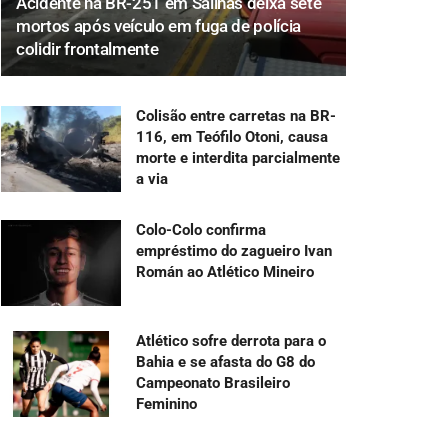
Acidente na BR-251 em Salinas deixa sete
mortos após veículo em fuga de polícia
colidir frontalmente
Colisão entre carretas na BR-
116, em Teófilo Otoni, causa
morte e interdita parcialmente
a via
Colo-Colo confirma
empréstimo do zagueiro Ivan
Román ao Atlético Mineiro
Atlético sofre derrota para o
Bahia e se afasta do G8 do
Campeonato Brasileiro
Feminino