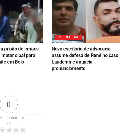
POLICIAL MG
ra prisão de irmãos
Novo escritório de advocacia
 matar o pai para
assume defesa de Renê no caso
mãe em Belo
Laudemir e anuncia
pronunciamento
0
ificação do arti
go