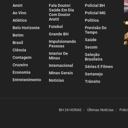
Amirt
Fala Doutor:
Policial BH
Saúde Em Dia
Ao Vivo
Policial MG
Com Doutor
Aratti
Atlético
Politica
Futebol
Belo Horizonte
Previsão Do
Tempo
Grande BH
Betim
Saúde
Impulsionando
Brasil
Pessoas
Secom
Ciência
Interior De
Seleção
Contagem
Minas
Brasileira
Cruzeiro
Internacional
Séries E Filmes
Economia
Minas Gerais
Sertanejo
Entretenimento
Noticias
Trânsito
BH 24 HORAS
Últimas Notícias
Polic