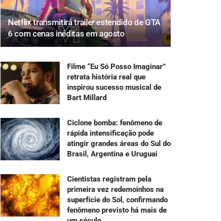
Netflix transmitirá trailer estendido de GTA
6 com cenas inéditas em agosto
Filme “Eu Só Posso Imaginar”
retrata história real que
inspirou sucesso musical de
Bart Millard
Ciclone bomba: fenômeno de
rápida intensificação pode
atingir grandes áreas do Sul do
Brasil, Argentina e Uruguai
Cientistas registram pela
primeira vez redemoinhos na
superfície do Sol, confirmando
fenômeno previsto há mais de
um século