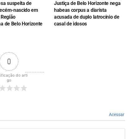
esa suspeita de
Justiça de Belo Horizonte nega
recém-nascido em
habeas corpus a diarista
 Região
acusada de duplo latrocínio de
na de Belo Horizonte
casal de idosos
0
ificação do arti
go
Acessar