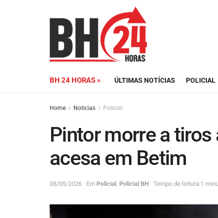
BH 24 HORAS »
ÚLTIMAS NOTÍCIAS
POLICIAL
Home
Noticias
Policial
Pintor morre a tiros
acesa em Betim
08/05/2026
Em
Policial
,
Policial BH
Tempo de leitura:1 minu