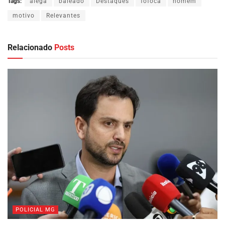
Tags:
alega
baleado
Destaques
fofoca
homem
motivo
Relevantes
Relacionado
Posts
POLICIAL MG