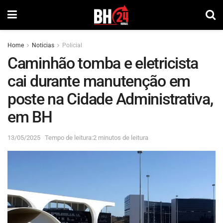
Home
Noticias
Policial
Caminhão tomba e eletricista
cai durante manutenção em
poste na Cidade Administrativa,
em BH
13/05/2025
Tempo de leitura:2 minutos de leitura