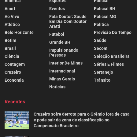
América
Esportes
Policial
Amirt
Eventos
Policial BH
Ao Vivo
Fala Doutor: Saúde
Policial MG
Em Dia Com Doutor
Atlético
Politica
Aratti
Belo Horizonte
Previsão Do Tempo
Futebol
Betim
Saúde
Grande BH
Brasil
Secom
Impulsionando
Pessoas
Ciência
Seleção Brasileira
Interior De Minas
Contagem
Séries E Filmes
Internacional
Cruzeiro
Sertanejo
Minas Gerais
Economia
Trânsito
Noticias
Recentes
Cruzeiro sofre derrota para o Grêmio fora de casa
e pode sair da zona de classificação no
Campeonato Brasileiro