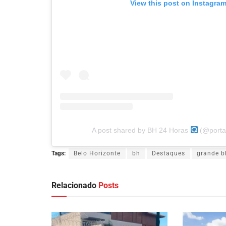
View this post on Instagra
A post shared by BH 24 Horas
(@porta
Tags:
Belo Horizonte
bh
Destaques
grande b
Relacionado
Posts