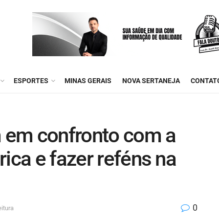
ESPORTES
MINAS GERAIS
NOVA SERTANEJA
CONTAT
 em confronto com a
ica e fazer reféns na
0
itura