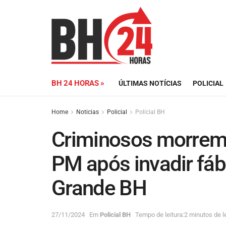
BH 24 HORAS »
ÚLTIMAS NOTÍCIAS
POLICIAL
Home
Noticias
Policial
Policial BH
Criminosos morrem
PM após invadir fábr
Grande BH
27/11/2024
Em
Policial BH
Tempo de leitura:2 minutos de le