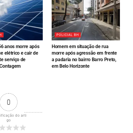
H
POLICIAL BH
6 anos morre após
Homem em situação de rua
e elétrico e cair de
morre após agressão em frente
te serviço de
a padaria no bairro Barro Preto,
 Contagem
em Belo Horizonte
0
ificação do arti
go