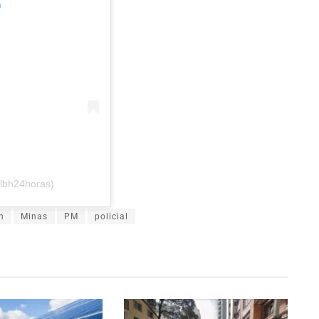
m
lbh24horas)
h
Minas
PM
policial