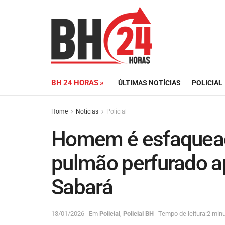
BH 24 HORAS »
ÚLTIMAS NOTÍCIAS
POLICIAL
Home
Noticias
Policial
Homem é esfaquead
pulmão perfurado a
Sabará
13/01/2026
Em
Policial
,
Policial BH
Tempo de leitura:2 minu