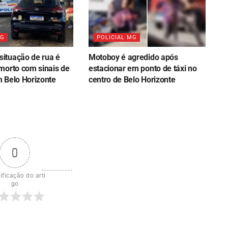
MG
POLICIAL MG
ituação de rua é
Motoboy é agredido após
morto com sinais de
estacionar em ponto de táxi no
 Belo Horizonte
centro de Belo Horizonte
0
ificação do arti
go