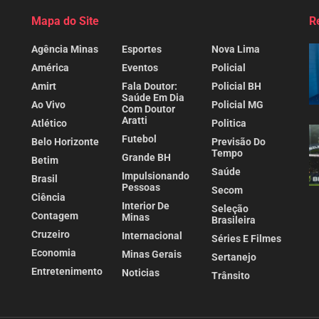
Mapa do Site
R
Agência Minas
Esportes
Nova Lima
América
Eventos
Policial
Amirt
Fala Doutor:
Policial BH
Saúde Em Dia
Ao Vivo
Policial MG
Com Doutor
Aratti
Atlético
Politica
Futebol
Belo Horizonte
Previsão Do
Tempo
Grande BH
Betim
Saúde
Impulsionando
Brasil
Pessoas
Secom
Ciência
Interior De
Seleção
Contagem
Minas
Brasileira
Cruzeiro
Internacional
Séries E Filmes
Economia
Minas Gerais
Sertanejo
Entretenimento
Noticias
Trânsito