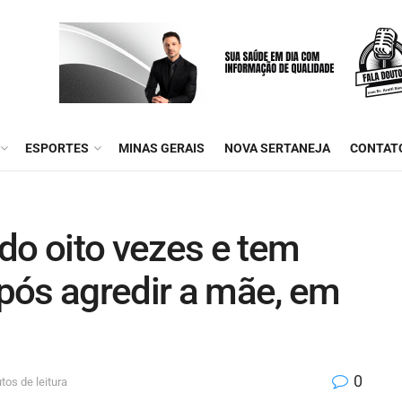
ESPORTES
MINAS GERAIS
NOVA SERTANEJA
CONTAT
o oito vezes e tem
pós agredir a mãe, em
0
tos de leitura