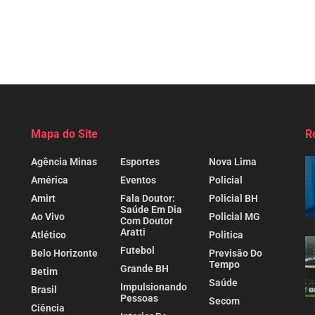
Mapa do Site
R
Agência Minas
Esportes
Nova Lima
América
Eventos
Policial
Amirt
Fala Doutor:
Policial BH
Saúde Em Dia
Ao Vivo
Policial MG
Com Doutor
Aratti
Atlético
Politica
Futebol
Belo Horizonte
Previsão Do
Tempo
Grande BH
Betim
Saúde
Impulsionando
Brasil
Pessoas
Secom
Ciência