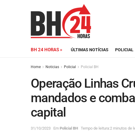
BH 24 HORAS »
ÚLTIMAS NOTÍCIAS
POLICIAL
Home
Noticias
Policial
Policial BH
Operação Linhas Cr
mandados e combate
capital
31/10/2023
Em
Policial BH
Tempo de leitura:2 minutos de le