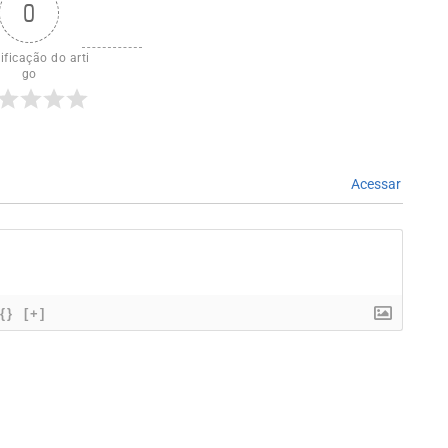
0
ificação do arti
go
Acessar
{}
[+]