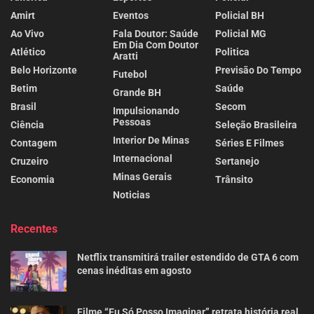
Amirt
Eventos
Policial BH
Ao Vivo
Fala Doutor: Saúde
Policial MG
Em Dia Com Doutor
Atlético
Politica
Aratti
Belo Horizonte
Previsão Do Tempo
Futebol
Betim
Saúde
Grande BH
Brasil
Secom
Impulsionando
Pessoas
Ciência
Seleção Brasileira
Interior De Minas
Contagem
Séries E Filmes
Internacional
Cruzeiro
Sertanejo
Minas Gerais
Economia
Trânsito
Noticias
Recentes
Netflix transmitirá trailer estendido de GTA 6 com
cenas inéditas em agosto
Filme “Eu Só Posso Imaginar” retrata história real