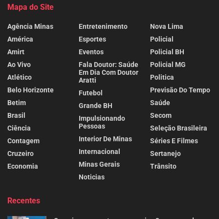
Mapa do Site
Agência Minas
Entretenimento
Nova Lima
América
Esportes
Policial
Amirt
Eventos
Policial BH
Ao Vivo
Fala Doutor: Saúde
Policial MG
Em Dia Com Doutor
Atlético
Politica
Aratti
Belo Horizonte
Previsão Do Tempo
Futebol
Betim
Saúde
Grande BH
Brasil
Secom
Impulsionando
Pessoas
Ciência
Seleção Brasileira
Interior De Minas
Contagem
Séries E Filmes
Internacional
Cruzeiro
Sertanejo
Minas Gerais
Economia
Trânsito
Noticias
Recentes