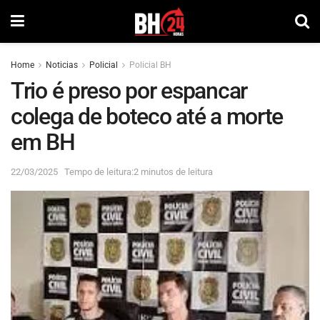
Home
Noticias
Policial
Policial BH
Trio é preso por espancar
colega de boteco até a morte
em BH
22/03/2025
Tempo de leitura:2 minutos de leitura