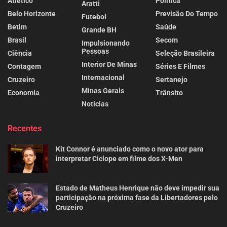
Atlético
Politica
Aratti
Belo Horizonte
Previsão Do Tempo
Futebol
Betim
Saúde
Grande BH
Brasil
Secom
Impulsionando
Pessoas
Ciência
Seleção Brasileira
Interior De Minas
Contagem
Séries E Filmes
Internacional
Cruzeiro
Sertanejo
Minas Gerais
Economia
Trânsito
Noticias
Recentes
Kit Connor é anunciado como o novo ator para
interpretar Ciclope em filme dos X-Men
Estado de Matheus Henrique não deve impedir sua
participação na próxima fase da Libertadores pelo
Cruzeiro