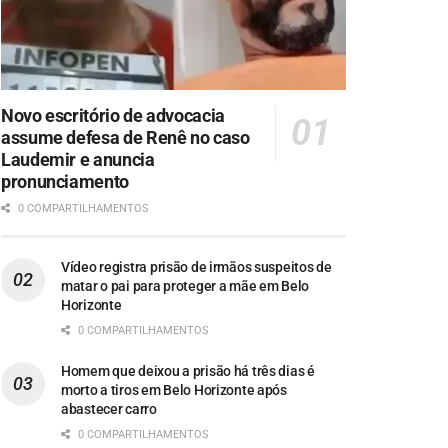
Novo escritório de advocacia
assume defesa de Renê no caso
Laudemir e anuncia
pronunciamento
0 COMPARTILHAMENTOS
Vídeo registra prisão de irmãos suspeitos de
matar o pai para proteger a mãe em Belo
Horizonte
0 COMPARTILHAMENTOS
Homem que deixou a prisão há três dias é
morto a tiros em Belo Horizonte após
abastecer carro
0 COMPARTILHAMENTOS