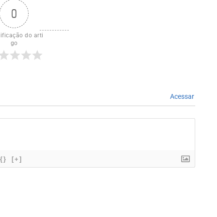
0
ificação do arti
go
Acessar
{}
[+]