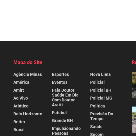
Mapa do Site
R
Agência Minas
Esportes
Nova Lima
América
Eventos
Policial
Amirt
Fala Doutor:
Policial BH
Saúde Em Dia
Ao Vivo
Policial MG
Com Doutor
Aratti
Atlético
Politica
Futebol
Belo Horizonte
Previsão Do
Tempo
Grande BH
Betim
Saúde
Impulsionando
Brasil
Pessoas
Secom