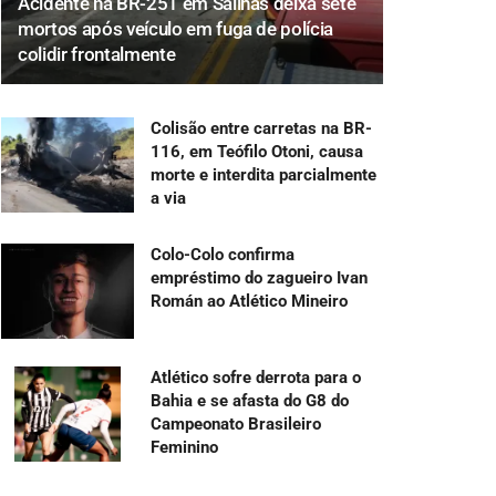
Acidente na BR-251 em Salinas deixa sete
mortos após veículo em fuga de polícia
colidir frontalmente
Colisão entre carretas na BR-
116, em Teófilo Otoni, causa
morte e interdita parcialmente
a via
Colo-Colo confirma
empréstimo do zagueiro Ivan
Román ao Atlético Mineiro
Atlético sofre derrota para o
Bahia e se afasta do G8 do
Campeonato Brasileiro
Feminino