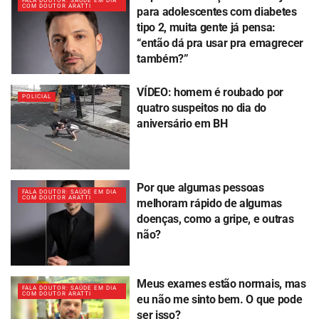
FALA DOUTOR: SAÚDE EM DIA
COM DOUTOR ARATTI
para adolescentes com diabetes
tipo 2, muita gente já pensa:
“então dá pra usar pra emagrecer
também?”
VÍDEO: homem é roubado por
POLICIAL
quatro suspeitos no dia do
aniversário em BH
Por que algumas pessoas
FALA DOUTOR: SAÚDE EM DIA
COM DOUTOR ARATTI
melhoram rápido de algumas
doenças, como a gripe, e outras
não?
Meus exames estão normais, mas
FALA DOUTOR: SAÚDE EM DIA
COM DOUTOR ARATTI
eu não me sinto bem. O que pode
ser isso?