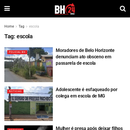
Home
Tag
escola
Tag:
escola
Moradores de Belo Horizonte
POLICIAL BH
denunciam ato obsceno em
passarela de escola
Adolescente é esfaqueado por
NOTICIAS
colega em escola de MG
Mulher é presa após deixar filhos